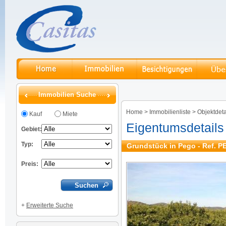
Immobilien Suche
Home
>
Immobilienliste
>
Objektdeta
Kauf
Miete
Eigentumsdetails
Gebiet:
Typ:
Grundstück in Pego - Ref. P
Preis:
+
Erweiterte Suche